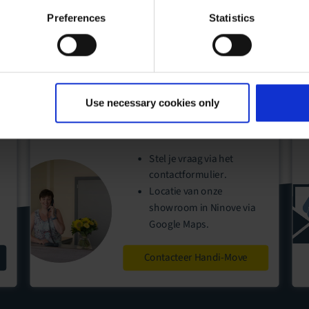
Preferences
Statistics
Use necessary cookies only
Stel je vraag via het
contactformulier
.
Locatie
van onze
showroom
in Ninove via
Google Maps.
Contacteer Handi-Move