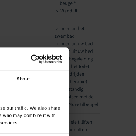
Tilbeugel®
Wandlift
In en uit het
zwembad
In en uit uw bad
In en uit uw bed
Met begeleiding
Naar het toilet
Paardrijden
About
(hippotherapie)
Zelfstandig
verplaatsen met de
Handi-Move tilbeugel
se our traffic. We also share
ers who may combine it with
Mobiele tilliften
 services.
Plafondliften