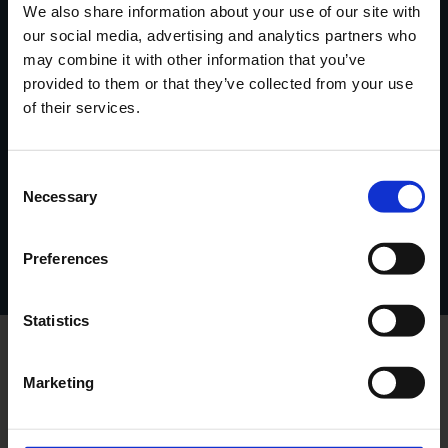
We also share information about your use of our site with
our social media, advertising and analytics partners who
Handi-Move Belgique
may combine it with other information that you’ve
provided to them or that they’ve collected from your use
Ten Beukeboom 13
of their services.
I.Z. Appelterre, B-9400 Ninove
Belgique
Consent
info@handimove.com
Necessary
Selection
+32 (0)54 31 97 10
Preferences
Statistics
Marketing