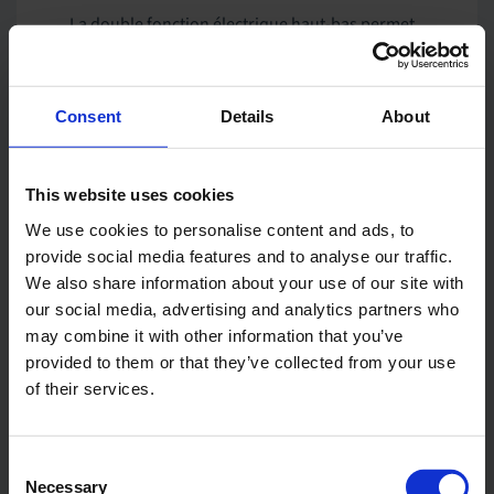
La double fonction électrique haut-bas permet,
d’une part, au soignant d’amener le patient à la
bonne hauteur de travail et, d’autre part, de
rendre le brancard de douche profond, peu
Consent
Details
About
profond ou plat en relevant ou en abaissant les
rebords.
This website uses cookies
Le brancard de douche monte très haut, ce qui
We use cookies to personalise content and ads, to
est idéal pour les soignants de grande taille, et
provide social media features and to analyse our traffic.
descend très bas pour permettre des transferts
We also share information about your use of our site with
directs depuis le fauteuil roulant. Avec les
our social media, advertising and analytics partners who
rebords en position haute, il forme une
may combine it with other information that you’ve
baignoire peu profonde.
provided to them or that they’ve collected from your use
of their services.
Consent
Necessary
Selection