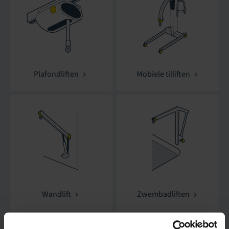
Plafondliften
Mobiele tilliften
Wandlift
Zwembadliften