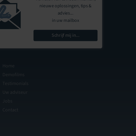
nieuwe oplossingen, tips &
advies...
in uw mailbox
Schrijf mij in...
Home
Demofilms
Testimonials
Uw adviseur
Jobs
Contact