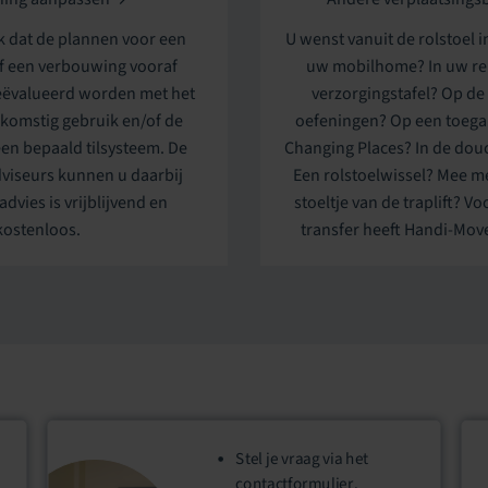
jk dat de plannen voor een
U wenst vanuit de rolstoel i
 een verbouwing vooraf
uw mobilhome? In uw rel
eëvalueerd worden met het
verzorgingstafel? Op de
komstig gebruik en/of de
oefeningen? Op een toegan
 een bepaald tilsysteem. De
Changing Places? In de douch
viseurs kunnen u daarbij
Een rolstoelwissel? Mee me
dvies is vrijblijvend en
stoeltje van de traplift? V
kostenloos.
transfer heeft Handi-Mov
Stel je vraag via het
contactformulier
.