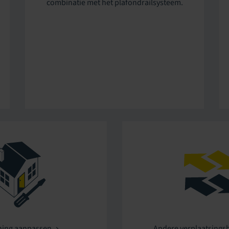
combinatie met het plafondrailsysteem.
ing aanpassen
Andere verplaatsings