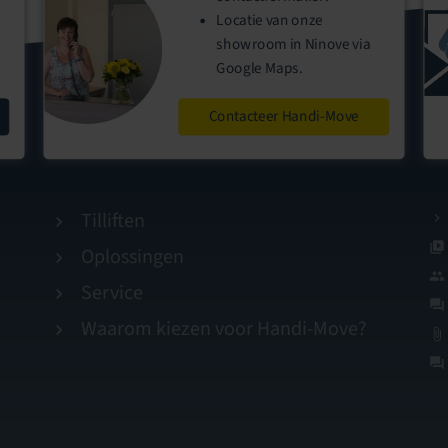
Locatie
van onze
showroom
in Ninove via
Google Maps.
Contacteer Handi-Move
Tilliften
Oplossingen
Service
Waarom kiezen voor Handi-Move?