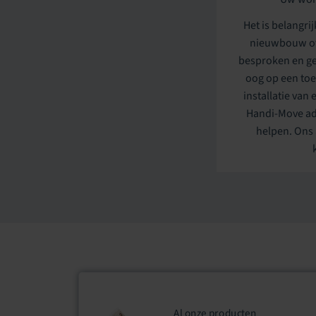
Het is belangri
nieuwbouw of
besproken en g
oog op een toe
installatie van
Handi-Move ad
helpen. Ons a
Al onze producten