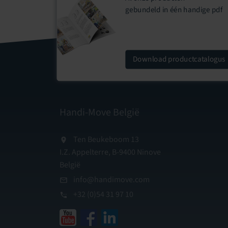
gebundeld in één handige
pdf
Download
productcatalogus
Handi-Move België
Ten Beukeboom 13
I.Z. Appelterre, B-9400 Ninove
België
info@handimove.com
+32 (0)54 31 97 10