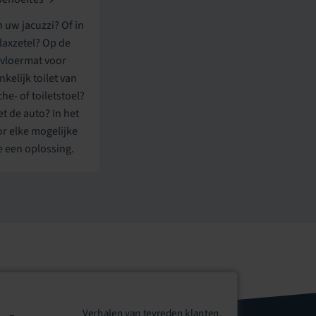
n uw jacuzzi? Of in
axzetel? Op de
 vloermat voor
kelijk toilet van
e- of toiletstoel?
t de auto? In het
oor elke mogelijke
e een oplossing.
Verhalen van tevreden klanten,