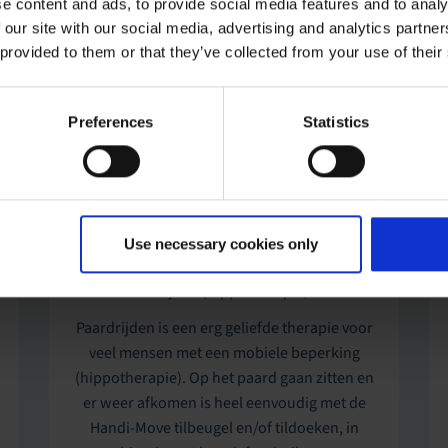
e content and ads, to provide social media features and to analy
 our site with our social media, advertising and analytics partn
 provided to them or that they’ve collected from your use of their
Preferences
Statistics
Use necessary cookies only
Paardrijden (hippotherapie)
Paardrijden is een erg geliefde therapie voor
veel mensen met een mobiele beperking
(hippotherapie). Op het paard gaan zitten en
er weer afkomen is heel eenvoudig met de
Handi-Move tilbeugel en/of tildoeken, in