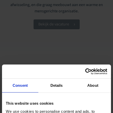
afwisseling, en die graag meebouwt aan een warme en
mensgerichte organisatie.
Bekijk de vacature
Consent
Details
About
Spontaan solliciteren
This website uses cookies
We use cookies to personalise content and ads, to
Wil je ook graag deel uitmaken van de Handi-Move familie?