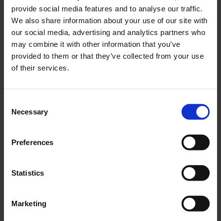
provide social media features and to analyse our traffic.
Misschien hebben we wel plaats voor je talent!
We also share information about your use of our site with
our social media, advertising and analytics partners who
Email ons je CV en motivatie:
may combine it with other information that you’ve
provided to them or that they’ve collected from your use
Toon e-mailadres
of their services.
Consent
Jobstudenten
Necessary
Selection
In de vakantieperiodes hebben we vaak jobs voor studenten,
o.a. voor de marketingafdeling.
Preferences
Email ons je CV en motivatie:
Statistics
Toon e-mailadres
Marketing