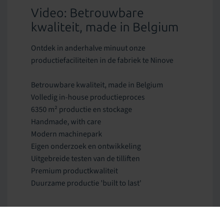
Video: Betrouwbare
kwaliteit, made in Belgium
Ontdek in anderhalve minuut onze
productiefaciliteiten in de fabriek te Ninove
Betrouwbare kwaliteit, made in Belgium
Volledig in-house productieproces
6350 m² productie en stockage
Handmade, with care
Modern machinepark
Eigen onderzoek en ontwikkeling
Uitgebreide testen van de tilliften
Premium productkwaliteit
Duurzame productie 'built to last'