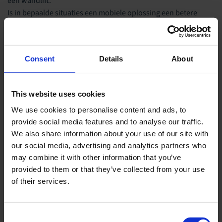
een wandlift.
Is in bepaalde situaties een mobiele oplossing een betere
keuze? Onze passieve tilliften of de actieve tilliften kunnen uw
cliënten zeker helpen.
Onze gebruiksvriendelijke tilliften kunnen, zo nodig
Consent
Details
About
afwisselend, worden gebruikt in combinatie met onze
gepatenteerde Handi-Move tilbeugel én met de Handi-Move
tildoeken.
This website uses cookies
Uniek systeem voor zelfstandige transfers
We use cookies to personalise content and ads, to
provide social media features and to analyse our traffic.
Handi-Move biedt de gepatenteerde ‘tilbeugel’ voor
We also share information about your use of our site with
zelfstandig gebruik aan (het enige tilsysteem op de markt dat
our social media, advertising and analytics partners who
zelfstandig kan worden gebruikt). Dit in combinatie met één
may combine it with other information that you’ve
van onze railsystemen. Hiermee kan uw cliënt zich zelfstandig
provided to them or that they’ve collected from your use
verplaatsen naar bed, toilet, bad, douche… zonder dat een
of their services.
extra hulpverlener nodig is.
Consent