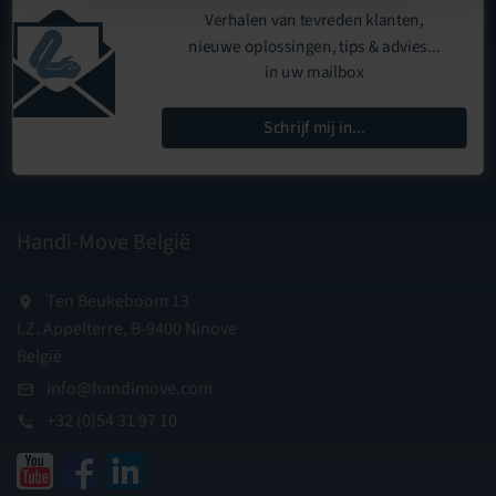
Verhalen van tevreden klanten,
nieuwe oplossingen, tips & advies...
in uw mailbox
Schrijf mij in...
Handi-Move België
Ten Beukeboom 13
I.Z. Appelterre, B-9400 Ninove
België
info@handimove.com
+32 (0)54 31 97 10