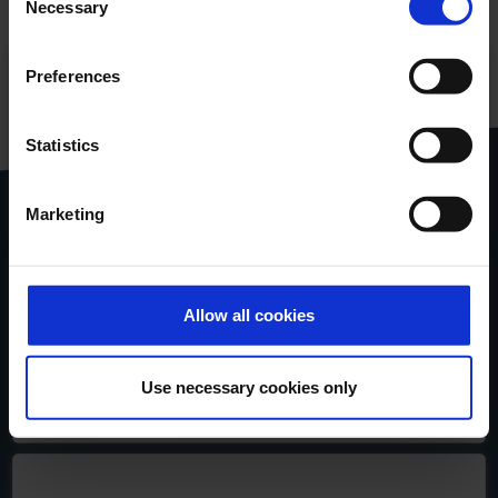
Necessary
Selection
Preferences
Al onze producten
gebundeld in één handige
pdf
Statistics
Download
productcatalogus
Marketing
Stel je vraag via het
contactformulier
.
Allow all cookies
Locatie
van onze
showroom
in
Ninove via Google Maps.
Use necessary cookies only
Contacteer Handi-Move