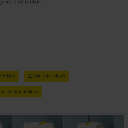
tje voor de motor.
fofiche
Bekijk de video's
tacteer Handi-Move