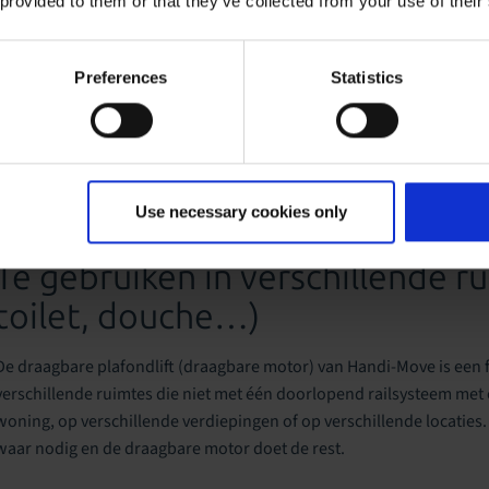
 provided to them or that they’ve collected from your use of their
bekijken
Preferences
Statistics
Use necessary cookies only
Te gebruiken in verschillende r
toilet, douche…)
De draagbare plafondlift (draagbare motor) van Handi-Move is een fl
verschillende ruimtes die niet met één doorlopend railsysteem me
woning, op verschillende verdiepingen of op verschillende locaties. 
waar nodig en de draagbare motor doet de rest.