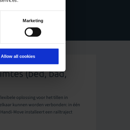
 services.
Marketing
Allow all cookies
uimtes (bed, bad,
exibele oplossing voor het tillen in
t elkaar kunnen worden verbonden: in één
Handi-Move installeert een railtraject