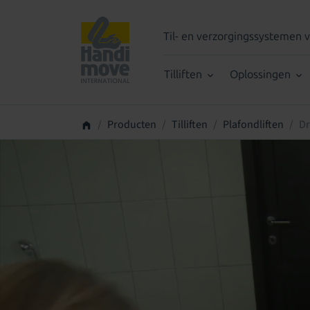
Til- en verzorgingssystemen
Tilliften
Oplossingen
Producten
Tilliften
Plafondliften
Dr