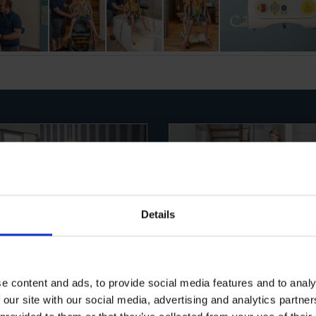
Details
Draagbare motor
Transportwagen voor
draagbare motor
lieve marketing-cookies toe
e content and ads, to provide social media features and to analy
te staan om deze video te
Gelieve marketing-cookies 
 our site with our social media, advertising and analytics partn
bekijken
te staan om deze video t