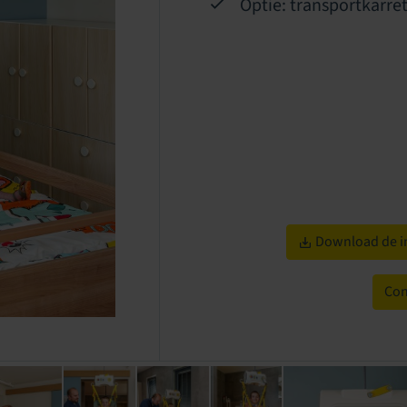
Optie: transportkarre
Download de in
Con