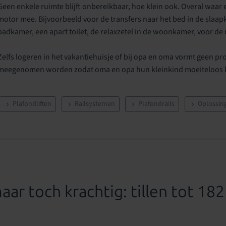
Geen enkele ruimte blijft onbereikbaar, hoe klein ook. Overal waar e
motor mee. Bijvoorbeeld voor de transfers naar het bed in de slaapka
badkamer, een apart toilet, de relaxzetel in de woonkamer, voor de r
Zelfs logeren in het vakantiehuisje of bij opa en oma vormt geen 
meegenomen worden zodat oma en opa hun kleinkind moeiteloos ku
Plafondliften
Railsystemen
Plafondrails
Oplossin
ar toch krachtig: tillen tot 182