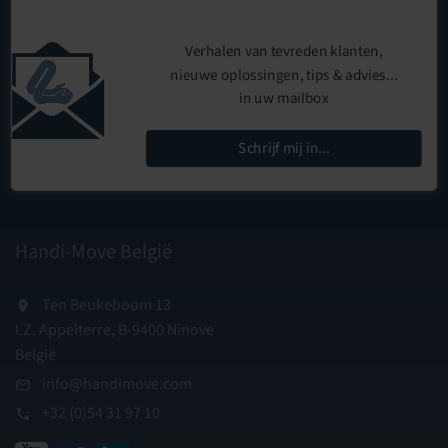
Verhalen van tevreden klanten,
nieuwe oplossingen, tips & advies...
in uw mailbox
Schrijf mij in...
Handi-Move België
Ten Beukeboom 13
I.Z. Appelterre, B-9400 Ninove
België
info@handimove.com
+32 (0)54 31 97 10