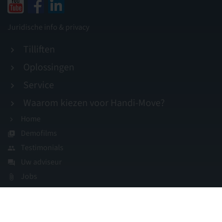
Juridische info & privacy
Tilliften
Oplossingen
Service
Waarom kiezen voor Handi-Move?
Home
Demofilms
Testimonials
Uw adviseur
Jobs
Contact