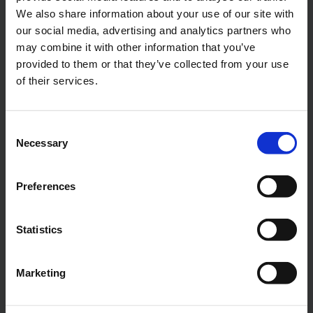
We also share information about your use of our site with
our social media, advertising and analytics partners who
may combine it with other information that you’ve
Handi-Move's testmachine
provided to them or that they’ve collected from your use
voor de tildoeken : focus op
of their services.
veiligheid en kwaliteit
Handi-Move ontwikkelde een eigen toestel voor
Consent
Necessary
het doorgedreven testen van de kwaliteit en
Selection
veiligheid van de tildoeken : de slings
ondergaan 30.000 testbewegingen in de
Preferences
testmachine alvorens goedgekeurd te worden.
Statistics
Marketing