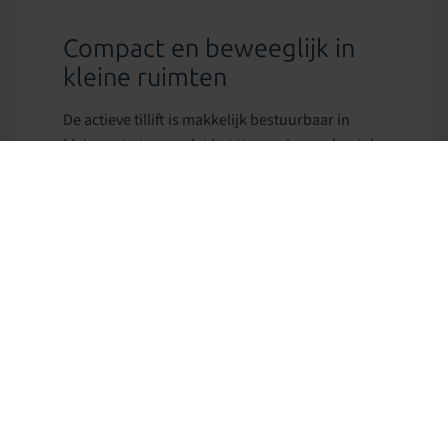
Compact en beweeglijk in
kleine ruimten
De actieve tillift is makkelijk bestuurbaar in
kleine ruimten omdat het U-vormige onderstel
heel kort is. Het onderstel kan ook aangepast
worden in de breedte, zodat de lift makkelijk bij
rolstoelen of geriatrische stoelen kan komen.
Juist omdat de actieve tillift zo compact is, is hij
ideaal voor verplaatsingen in kleine ruimten
zoals badkamers en toiletten.