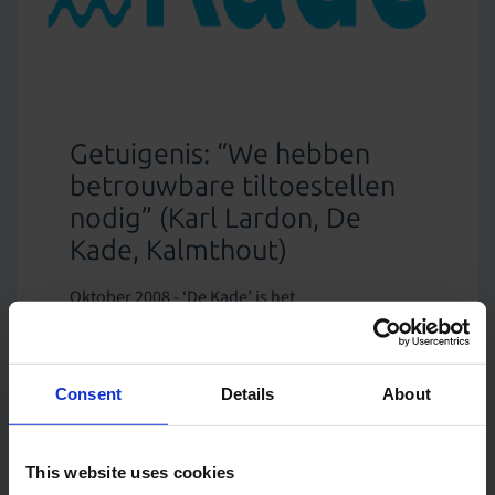
Getuigenis: “We hebben
betrouwbare tiltoestellen
nodig” (Karl Lardon, De
Kade, Kalmthout)
Oktober 2008 - ‘De Kade’ is het
dienstverleningscentrum voor personen met
een motorische en/of mentale handicap te
Kalmthout. “Zonder tilliften kunnen we niet
Consent
Details
About
werken," vertelt Karl Lardon. Hij is bijzonder
tevreden over Handi-Move, en niet alleen door
een goede prijs/kwaliteitsverhouding.
This website uses cookies