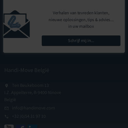
Verhalen van tevreden klanten,
nieuwe oplossingen, tips & advies...
in uw mailbox
Schrijf mij in...
Handi-Move België
Ten Beukeboom 13
I.Z. Appelterre, B-9400 Ninove
België
info@handimove.com
+32 (0)54 31 97 10