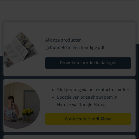
Al onze producten
gebundeld in één handige
pdf
Download
productcatalogus
Stel je vraag via het
contactformulier
.
Locatie
van onze
showroom
in
Ninove via Google Maps.
Contacteer Handi-Move