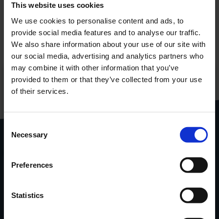
This website uses cookies
We use cookies to personalise content and ads, to
provide social media features and to analyse our traffic.
We also share information about your use of our site with
our social media, advertising and analytics partners who
may combine it with other information that you’ve
provided to them or that they’ve collected from your use
of their services.
Al onze producten
gebundeld in één handige
pdf
Consent
Download
productcatalogus
Necessary
Selection
Preferences
Stel je vraag via het
contactformulier
.
Locatie
van onze
showroom
in
Ninove via Google Maps.
Statistics
Contacteer Handi-Move