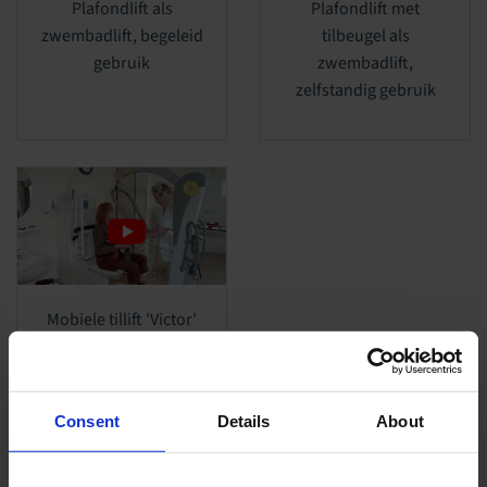
Plafondlift als
Plafondlift met
zwembadlift, begeleid
tilbeugel als
gebruik
zwembadlift,
zelfstandig gebruik
Mobiele tillift 'Victor'
(type 2600) met Handi-
Move tilbeugel®
Consent
Details
About
«
1
2
3
4
5
6
»